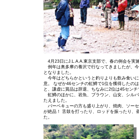
4月23日にJ.L.A.A.東京支部で、春の例会を
例年は奥多摩の養沢で行なってきましたが、今
となりました。
今年はどちらかというと釣りよりも飲み食いに
意。 なぜか46センチの虹鱒で1位を獲得した
と、謙虚に賞品は辞退、ちなみに2位は45セン
虹鱒のほかに、岩魚、ブラウン、山女、シルバ
たえました。
バーベキューの方も盛り上がり、焼肉、ソーセ
が絶品！ 舌鼓を打ったり、ロッドを振ったり、
た。