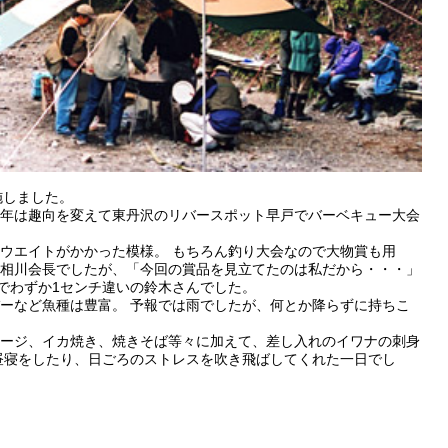
実施しました。
年は趣向を変えて東丹沢のリバースポット早戸でバーベキュー大会
ウエイトがかかった模様。 もちろん釣り大会なので大物賞も用
のは相川会長でしたが、「今回の賞品を見立てたのは私だから・・・」
チでわずか1センチ違いの鈴木さんでした。
ーなど魚種は豊富。 予報では雨でしたが、何とか降らずに持ちこ
ージ、イカ焼き、焼きそば等々に加えて、差し入れのイワナの刺身
昼寝をしたり、日ごろのストレスを吹き飛ばしてくれた一日でし